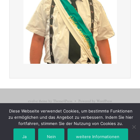
evolve
theme by Theme4Press • Powered by
WordPress
© Bürgerschützenverein Verl Bornholte Sende e.V.
Diese Webseite verwendet Cookies, um bestimmte Funktionen
Impressum
Datenschutzerklärung
zu ermöglichen und das Angebot zu verbessern. Indem Sie hier
fortfahren, stimmen Sie der Nutzung von Cookies zu.
Ja
Nein
weitere Informationen