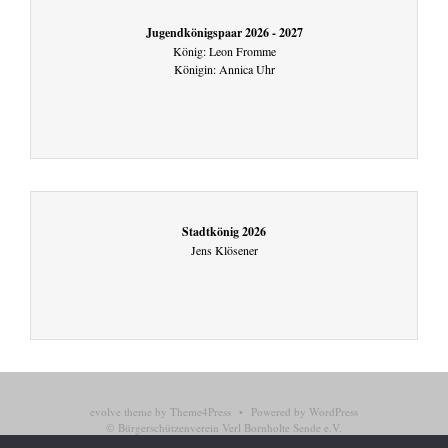
Jugendkönigspaar 2026 - 2027
König: Leon Fromme
Königin: Annica Uhr
Stadtkönig 2026
Jens Klösener
evolve
theme by Theme4Press • Powered by
WordPress
© Bürgerschützenverein Verl Bornholte Sende e.V.
Impressum
Datenschutzerklärung