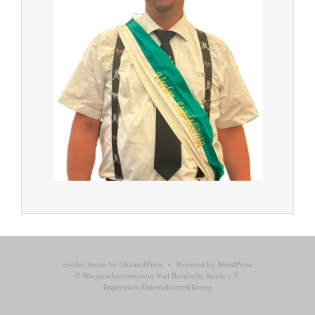
evolve
theme by Theme4Press • Powered by
WordPress
© Bürgerschützenverein Verl Bornholte Sende e.V.
Impressum
Datenschutzerklärung