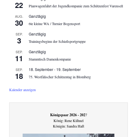
22
Planwagenfahrt der Jugendkompanie zum Schützenfest Varensell
Ganztägig
AUG.
30
6te kleine WA / Turnier Bogensport
Ganztägig
SEP.
3
Trainingsbeginn der Schießsportgruppe
Ganztägig
SEP.
11
Stammtisch Damenkompanie
18. September
-
19. September
SEP.
18
75. Westfälischer Schützentag in Blomberg
Kalender anzeigen
Königspaar 2026 - 202
7
König: Rene Kühnel
Königin: Sandra Haft