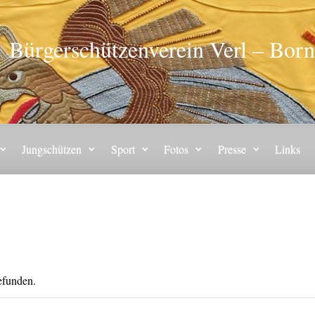
Bürgerschützenverein Verl – Born
Jungschützen
Sport
Fotos
Presse
Links
gefunden.